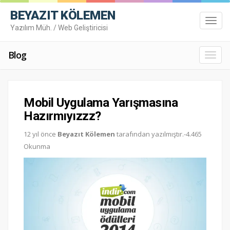
BEYAZIT KÖLEMEN
Toggl
Yazılım Müh. / Web Geliştiricisi
navig
Blog
Toggl
navig
Mobil Uygulama Yarışmasına
Hazırmıyızzz?
12 yıl önce
Beyazıt Kölemen
tarafından yazılmıştır.-4.465
Okunma