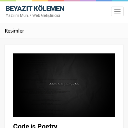
BEYAZIT KÖLEMEN
Toggl
Yazılım Müh. / Web Geliştiricisi
navig
Resimler
Toggl
navig
Code is Poetry