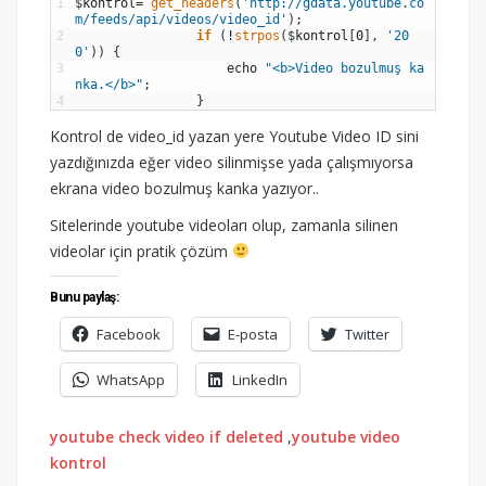
1
$
kontrol
=
get_headers
(
'http://gdata.youtube.co
m/feeds/api/videos/video_id'
)
;
2
if
(
!
strpos
(
$
kontrol
[
0
]
,
'20
0'
)
)
{
3
echo
"<b>Video bozulmuş ka
nka.</b>"
;
4
}
Kontrol de video_id yazan yere Youtube Video ID sini
yazdığınızda eğer video silinmişse yada çalışmıyorsa
ekrana video bozulmuş kanka yazıyor..
Sitelerinde youtube videoları olup, zamanla silinen
videolar için pratik çözüm
Bunu paylaş:
Facebook
E-posta
Twitter
WhatsApp
LinkedIn
youtube check video if deleted
,
youtube video
kontrol