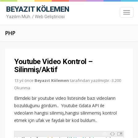
BEYAZIT KÖLEMEN
Toggl
Yazılım Müh. / Web Geliştiricisi
navig
PHP
Toggl
navig
Youtube Video Kontrol –
Silinmiş/Aktif
13 yıl önce
Beyazıt Kölemen
tarafından yazılmıştır.-3.200
Okunma
Elimdeki bir youtube video listesinde bazı videoların
bozulduğunu gördüm.. Youtube Gdata API ile
videoların hangisi silinmiş,hangisi silinmemiş kontrol
etmek için ufak ve faydalı bir kod buldum..