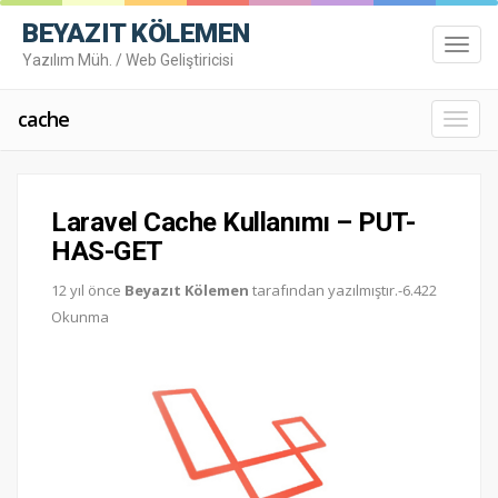
BEYAZIT KÖLEMEN
Toggl
Yazılım Müh. / Web Geliştiricisi
navig
cache
Toggl
navig
Laravel Cache Kullanımı – PUT-
HAS-GET
12 yıl önce
Beyazıt Kölemen
tarafından yazılmıştır.-6.422
Okunma