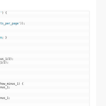
''
)
{
sts_per_page'
)
)
;
rn
;
}
nus_1
/
2
)
;
_1
/
2
)
;
show_minus_1
)
{
inus_1
;
inus_1
;