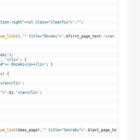
ation-right"><ul class="clearfix">'
.
""
;
num_link
(
)
.
'" title="Önceki">'
.
$first_page_text
.
'</a>
ceki'
)
;
.
'</li>'
;
}
"#">← Önceki</a></li>'
;
}
++
)
{
'</a></li>'
;
'">'
.
$i
.
'</a></li>'
;
num_link
(
$max_page
)
.
'" title="Sonraki">'
.
$last_page_te