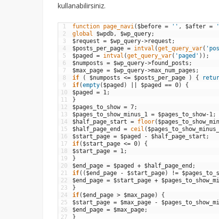
kullanabilirsiniz.
1
function
page_navi
(
$before
=
''
,
$after
=
2
global
$wpdb
,
$wp_query
;
3
$request
=
$wp_query
->
request
;
4
$posts_per_page
=
intval
(
get_query_var
(
'po
5
$paged
=
intval
(
get_query_var
(
'paged'
)
)
;
6
$numposts
=
$wp_query
->
found_posts
;
7
$max_page
=
$wp_query
->
max_num_pages
;
8
if
(
$numposts
<=
$posts_per_page
)
{
retu
9
if
(
empty
(
$paged
)
||
$paged
==
0
)
{
10
$paged
=
1
;
11
}
12
$pages_to_show
=
7
;
13
$pages_to_show_minus_1
=
$pages_to_show
-
1
;
14
$half_page_start
=
floor
(
$pages_to_show_mi
15
$half_page_end
=
ceil
(
$pages_to_show_minus
16
$start_page
=
$paged
-
$half_page_start
;
17
if
(
$start_page
<=
0
)
{
18
$start_page
=
1
;
19
}
20
$end_page
=
$paged
+
$half_page_end
;
21
if
(
(
$end_page
-
$start_page
)
!=
$pages_to_
22
$end_page
=
$start_page
+
$pages_to_show_m
23
}
24
if
(
$end_page
>
$max_page
)
{
25
$start_page
=
$max_page
-
$pages_to_show_m
26
$end_page
=
$max_page
;
27
}