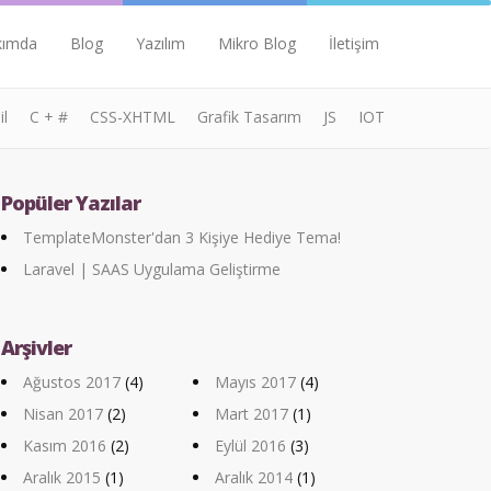
kımda
Blog
Yazılım
Mikro Blog
İletişim
l
C + #
CSS-XHTML
Grafik Tasarım
JS
IOT
Popüler Yazılar
TemplateMonster'dan 3 Kişiye Hediye Tema!
Laravel | SAAS Uygulama Geliştirme
Arşivler
Ağustos 2017
(4)
Mayıs 2017
(4)
Nisan 2017
(2)
Mart 2017
(1)
Kasım 2016
(2)
Eylül 2016
(3)
Aralık 2015
(1)
Aralık 2014
(1)