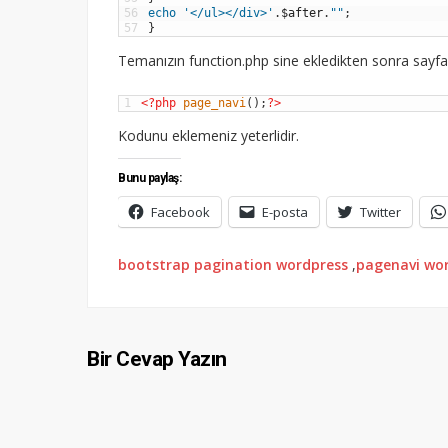
56
echo
'</ul></div>'
.
$after
.
""
;
57
}
Temanızın function.php sine ekledikten sonra sayfa
1
<?php
page_navi
(
)
;
?>
Kodunu eklemeniz yeterlidir.
Bunu paylaş:
Facebook
E-posta
Twitter
bootstrap pagination wordpress
,
pagenavi wo
Bir Cevap Yazın