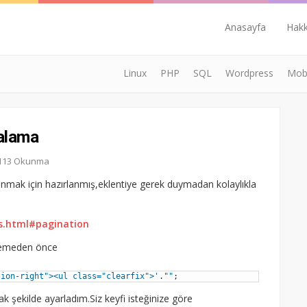
Anasayfa
Hak
Linux
PHP
SQL
Wordpress
Mobi
alama
5.113 Okunma
anmak için hazırlanmış,eklentiye gerek duymadan kolaylıkla
ts.html#pagination
klemeden önce
tion-right"><ul class="clearfix">'
.
""
;
ak şekilde ayarladım.Siz keyfi isteğinize göre