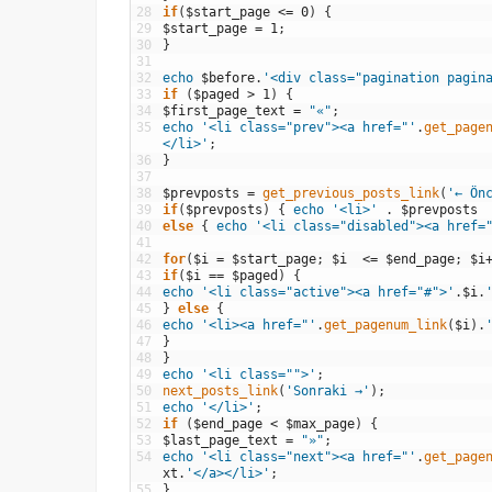
28
if
(
$start_page
<=
0
)
{
29
$start_page
=
1
;
30
}
31
32
echo
$before
.
'<div class="pagination pagin
33
if
(
$paged
>
1
)
{
34
$first_page_text
=
"«"
;
35
echo
'<li class="prev"><a href="'
.
get_page
</li>'
;
36
}
37
38
$prevposts
=
get_previous_posts_link
(
'← Ön
39
if
(
$prevposts
)
{
echo
'<li>'
.
$prevposts
40
else
{
echo
'<li class="disabled"><a href=
41
42
for
(
$i
=
$start_page
;
$i
<=
$end_page
;
$i
43
if
(
$i
==
$paged
)
{
44
echo
'<li class="active"><a href="#">'
.
$i
.
45
}
else
{
46
echo
'<li><a href="'
.
get_pagenum_link
(
$i
)
.
47
}
48
}
49
echo
'<li class="">'
;
50
next_posts_link
(
'Sonraki →'
)
;
51
echo
'</li>'
;
52
if
(
$end_page
<
$max_page
)
{
53
$last_page_text
=
"»"
;
54
echo
'<li class="next"><a href="'
.
get_page
xt
.
'</a></li>'
;
55
}