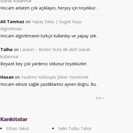
olarak kullanma!
Hocam anlatım çok açıklayıcı, herşey için teşekkür
...
Ali Tanmaz
on
Yapay Zeka | Guguk Kuşu
Algoritması
Hocam algoritmanın türkçe kullanılışı ve yapay zek
...
Talha
on
Laravel – Birden fazla dili aktif olarak
kullanma!
Beyazıt bey çok yardımcı oldunuz teşekkürler.
Hasan
on
Yazılımcı Kafasıyla Şirket Yönetmek
Hocam elinize sağlık yazdıklarınız aynen doğru. Bu
...
Eski »
Kankitolar
Erhan Yakut
Selin Tutku Tabur