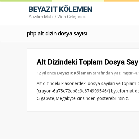
BEYAZIT KÖLEMEN
Yazılım Müh. / Web Geliştiricisi
php alt dizin dosya sayısı
Alt Dizindeki Toplam Dosya Say
12 yıl önce
Beyazıt Kölemen
tarafından yazılmıştır.-
Alt dizindeki klasörlerdeki dosya sayıları ve topla
[crayon-6a75c72eb8c9c674999546/] byteformat d
Gigabyte,Megabyte cinsinden gösterebilirsiniz.