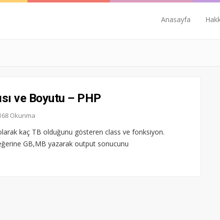
Anasayfa
Hak
ısı ve Boyutu – PHP
4.168 Okunma
m olarak kaç TB olduğunu gösteren class ve fonksiyon.
eğerine GB,MB yazarak output sonucunu