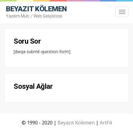
BEYAZIT KÖLEMEN
Toggl
Yazılım Müh. / Web Geliştiricisi
navig
Soru Sor
[dwqa-submit-question-form]
Sosyal Ağlar
© 1990 - 2020 |
Beyazıt Kölemen
|
ArtF4