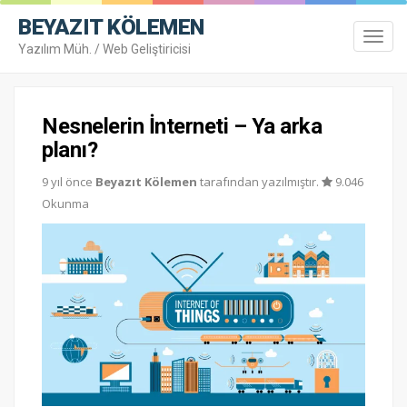
BEYAZIT KÖLEMEN
Toggl
Yazılım Müh. / Web Geliştiricisi
navig
Nesnelerin İnterneti – Ya arka
planı?
9 yıl önce
Beyazıt Kölemen
tarafından yazılmıştır.
9.046
Okunma