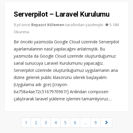
Serverpilot – Laravel Kurulumu
9 yıl önce
Beyazıt Kölemen
tarafından yazılmıştır.
5.184
Okunma
Bir önceki yazımızda Google Cloud üzerinde Serverpilot
ayarlamalarının nasıl yapılacağını anlatmıştık. Bu
yazımızda da Google Cloud üzerinde oluşturduğumuz
sanal sunucuya Laravel Kurulumunu yapacağız.
Serverpilot üzerinde oluşturduğumuz uygulamanın ana
dizine gelerek public klasörünü silerek başlayalım.
(Uygulama adı: gce) [crayon-
6a758a4ae72c5167970967/] Ardından composerı
çalıştırarak laravel yükleme işlemini tamamlıyoruz....
1
2
3
4
5
6
…
9