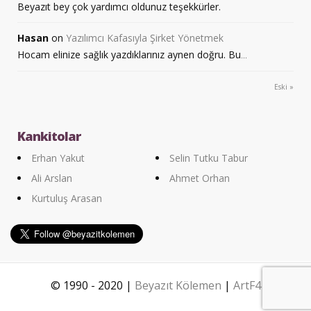
Beyazıt bey çok yardımcı oldunuz teşekkürler.
Hasan
on
Yazılımcı Kafasıyla Şirket Yönetmek
Hocam elinize sağlık yazdıklarınız aynen doğru. Bu
...
Eski »
Kankitolar
Erhan Yakut
Selin Tutku Tabur
Ali Arslan
Ahmet Orhan
Kurtuluş Arasan
© 1990 - 2020 |
Beyazıt Kölemen
|
ArtF4