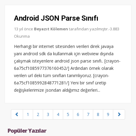
Android JSON Parse Sınıfı
13 yıl önce
Beyazıt Kölemen
tarafından yazılmıştır.-3.883
Okunma
Herhangi bir internet sitesinden verileri direk javaya
yani android sdk da kullanmak için webview dışında
çalışmak isteyenlere android json parse sınıfı.. [crayon-
6a75cf1085977376160452/] Ardından örnek olarak
verilen url deki tüm sınıfları tanımlıyoruz. [crayon-
6a75cf1085992848771281/] Yeni bir sınıf üretip
değişkelerimize jsondan aldığımız değerleri...
1
2
3
4
5
6
7
8
9
Popüler Yazılar