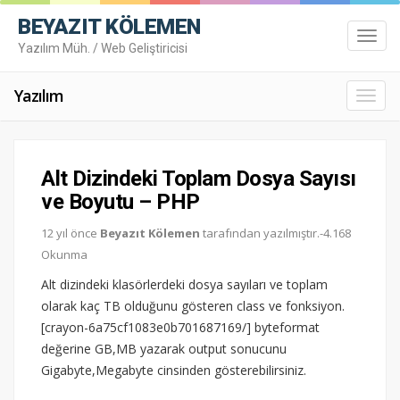
BEYAZIT KÖLEMEN
Toggl
Yazılım Müh. / Web Geliştiricisi
navig
Yazılım
Toggl
navig
Alt Dizindeki Toplam Dosya Sayısı
ve Boyutu – PHP
12 yıl önce
Beyazıt Kölemen
tarafından yazılmıştır.-4.168
Okunma
Alt dizindeki klasörlerdeki dosya sayıları ve toplam
olarak kaç TB olduğunu gösteren class ve fonksiyon.
[crayon-6a75cf1083e0b701687169/] byteformat
değerine GB,MB yazarak output sonucunu
Gigabyte,Megabyte cinsinden gösterebilirsiniz.