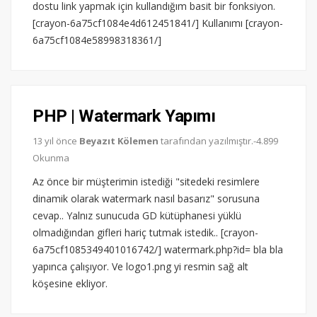
dostu link yapmak için kullandığım basit bir fonksiyon.
[crayon-6a75cf1084e4d612451841/] Kullanımı [crayon-
6a75cf1084e58998318361/]
PHP | Watermark Yapımı
13 yıl önce
Beyazıt Kölemen
tarafından yazılmıştır.-4.899
Okunma
Az önce bir müşterimin istediği "sitedeki resimlere
dinamik olarak watermark nasıl basarız" sorusuna
cevap.. Yalnız sunucuda GD kütüphanesi yüklü
olmadığından gifleri hariç tutmak istedik.. [crayon-
6a75cf1085349401016742/] watermark.php?id= bla bla
yapınca çalışıyor. Ve logo1.png yi resmin sağ alt
köşesine ekliyor.