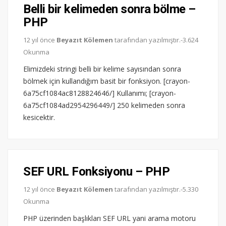
Belli bir kelimeden sonra bölme –
PHP
12 yıl önce
Beyazıt Kölemen
tarafından yazılmıştır.-3.624
Okunma
Elimizdeki stringi belli bir kelime sayısından sonra
bölmek için kullandığım basit bir fonksiyon. [crayon-
6a75cf1084ac8128824646/] Kullanımı; [crayon-
6a75cf1084ad2954296449/] 250 kelimeden sonra
kesicektir.
SEF URL Fonksiyonu – PHP
12 yıl önce
Beyazıt Kölemen
tarafından yazılmıştır.-5.330
Okunma
PHP üzerinden başlıkları SEF URL yani arama motoru