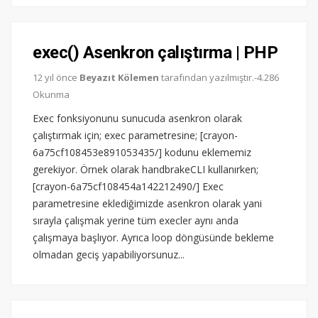
exec() Asenkron çalıştırma | PHP
12 yıl önce
Beyazıt Kölemen
tarafından yazılmıştır.-4.286
Okunma
Exec fonksiyonunu sunucuda asenkron olarak
çalıştırmak için; exec parametresine; [crayon-
6a75cf108453e891053435/] kodunu eklememiz
gerekiyor. Örnek olarak handbrakeCLI kullanırken;
[crayon-6a75cf108454a142212490/] Exec
parametresine eklediğimizde asenkron olarak yani
sırayla çalışmak yerine tüm execler aynı anda
çalışmaya başlıyor. Ayrıca loop döngüsünde bekleme
olmadan geciş yapabiliyorsunuz...